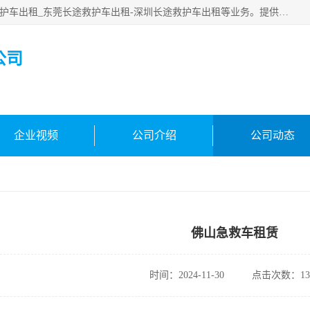
广东快安医疗救援服务公司主要经营:东莞救护车出租_深圳救护车出租_东莞长途救护车出租-深圳长途救护车出租等业务。提供救护车出租服务和长途救护车转接病人。响应及时，服务周到。
公司
企业视频
公司介绍
公司动态
佛山急救车租赁
时间：2024-11-30
点击次数：13