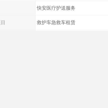
快安医疗护送服务
项目
救护车急救车租赁
特色
就近派车 快速
范围
国内
白色
客(含驾驶员)
7人
时间
全年24小时