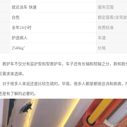
就近派车 快速
服务范围
白色
额定载客(含驾驶
全年24小时
收费标准
护送病人
车速
2546kg"
价格
、救护车不仅分有监护型和型救护车，车子还有长轴和短轴之分，款和款
区需求来选择。
，对于很多人来说还是比较生疏的，毕竟，很多人都是都很忌讳和疾病，
还是有了解的必要的。