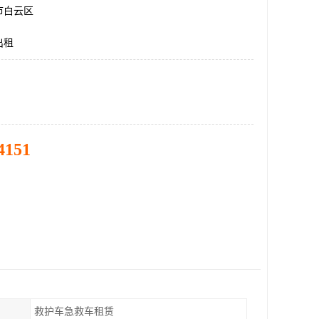
市白云区
出租
4151
救护车急救车租赁