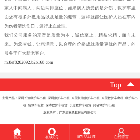
家人中间病人，两边两排座位，如果病人所受的是外伤，救护车里
面还有很多外敷用品以及足量的绷带，这样就能让医护人员在车内
为伤者清洗伤口，进行止血处理。
我们公司服务的宗旨是质量为本，诚信至上，精益求精，面向未
来。为您省钱，让您满意，以合理的价格成就质量更优的产品，的
服务于广大新老客户。
m.8ef8202092.b2b168.com
Top
主营产品：深圳长途救护车出租 深圳救护车出租 东莞长途救护车出租 东莞救护车出租 救护车出
租 急救车租赁 保障救护车租赁 长途救护车租赁 跨省救护车出租
版权所有：广东超安急救转运有限公司
首页
在线QQ
18718844151
在线留言