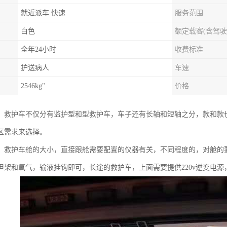
就近派车 快速
服务范围
白色
额定载客(含驾驶
全年24小时
收费标准
护送病人
车速
2546kg"
价格
、救护车不仅分有监护型和型救护车，车子还有长轴和短轴之分，款和款
区需求来选择。
、救护车舱的大小，直接跟舱需要配置的仪器有关，不同程度的，对舱的
担架和氧气，输液挂钩即可，长途的救护车，上面需要提供220v逆变电