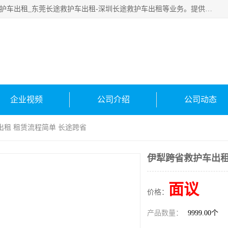
广东快安医疗救援服务公司主要经营:东莞救护车出租_深圳救护车出租_东莞长途救护车出租-深圳长途救护车出租等业务。提供救护车出租服务和长途救护车转接病人。响应及时，服务周到。
企业视频
公司介绍
公司动态
出租 租赁流程简单 长途跨省
伊犁跨省救护车出租
面议
价格：
产品数量：
9999.00个